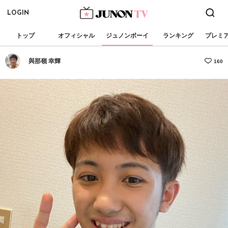
LOGIN
トップ
オフィシャル
ジュノンボーイ
ランキング
プレミ
與那嶺 幸輝
160