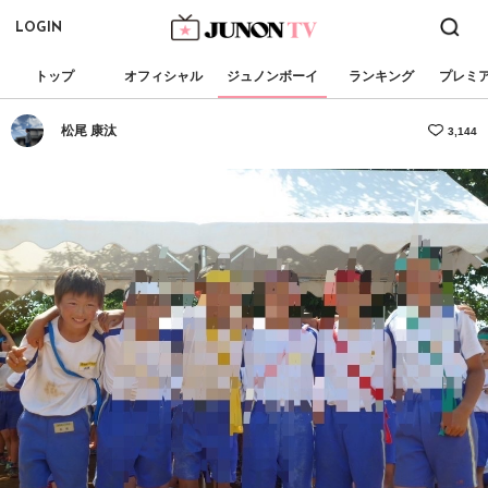
LOGIN
トップ
オフィシャル
ジュノンボーイ
ランキング
プレミ
松尾 康汰
3,144