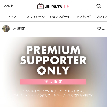
LOGIN
トップ
オフィシャル
ジュノンボーイ
ランキング
プレミ
水谷時定
61
この投稿はプレミアムサポーターに加入しており
このジュノンボーイを推しているユーザー限定で閲覧可能です