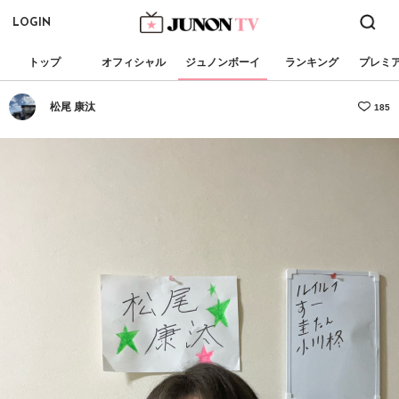
LOGIN
トップ
オフィシャル
ジュノンボーイ
ランキング
プレミ
松尾 康汰
185