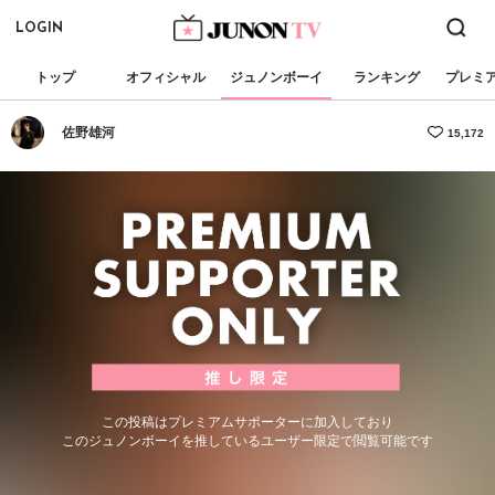
LOGIN
トップ
オフィシャル
ジュノンボーイ
ランキング
プレミ
佐野雄河
15,172
この投稿はプレミアムサポーターに加入しており
このジュノンボーイを推しているユーザー限定で閲覧可能です