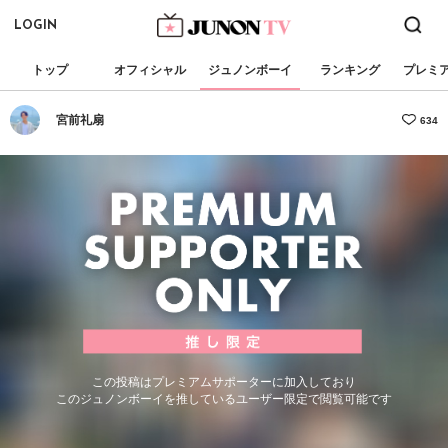
LOGIN
トップ
オフィシャル
ジュノンボーイ
ランキング
プレミ
宮前礼扇
634
この投稿はプレミアムサポーターに加入しており
このジュノンボーイを推しているユーザー限定で閲覧可能です