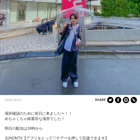
2024.08.22
SHARE
場所確認のために前日に来ました〜！！

めちゃくちゃ綺麗😍な場所でした！

明日の配信は18時から

JUNONTV【アプリをとって♡チアーを押して応援できます】
