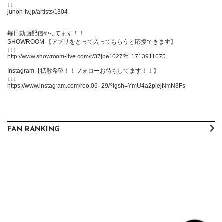
↓↓

junon-tv.jp/artists/1304

毎日動画配信やってます！！

SHOWROOM 【アプリをとって入ってもらうと応援できます】

↓↓↓

http://www.showroom-live.com/r/37jbe1027?t=1713911675

Instagram【拡散希望！！フォローお待ちしてます！！】

↓↓↓

https://www.instagram.com/reo.06_29/?igsh=YmU4a2plejNmN3Fs
FAN RANKING