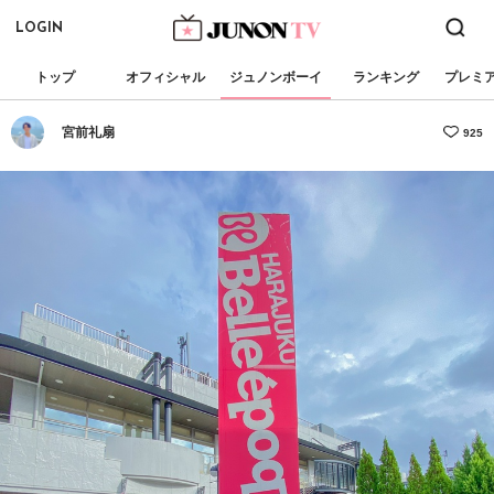
LOGIN
トップ
オフィシャル
ジュノンボーイ
ランキング
プレミ
宮前礼扇
925