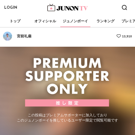
LOGIN
トップ
オフィシャル
ジュノンボーイ
ランキング
プレミ
宮前礼扇
13,910
この投稿はプレミアムサポーターに加入しており
このジュノンボーイを推しているユーザー限定で閲覧可能です