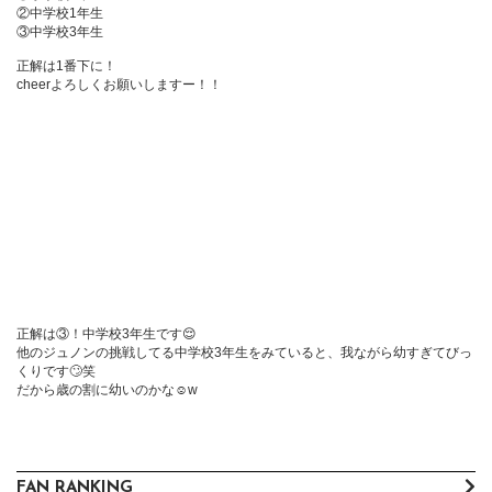
②中学校1年生

③中学校3年生

正解は1番下に！

cheerよろしくお願いしますー！！

正解は③！中学校3年生です😌

他のジュノンの挑戦してる中学校3年生をみていると、我ながら幼すぎてびっ
くりです🙄笑

だから歳の割に幼いのかな☺️w
FAN RANKING