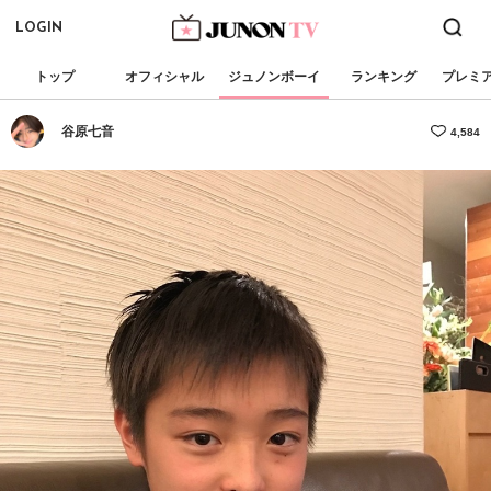
LOGIN
トップ
オフィシャル
ジュノンボーイ
ランキング
プレミ
谷原七音
4,584