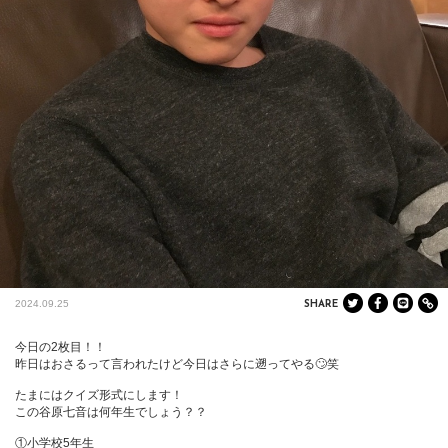
2024.09.25
SHARE
今日の2枚目！！

昨日はおさるって言われたけど今日はさらに遡ってやる🙄笑

たまにはクイズ形式にします！

この谷原七音は何年生でしょう？？

①小学校5年生
