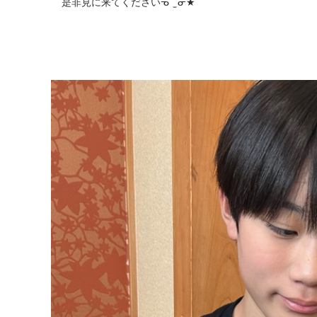
是非見に来てくださいᓀ‪  ̫ ᓂ★