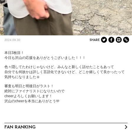
2024.09.30
SHARE
本日3枚目！

今日も沢山の応援をありがとうございました！！！

色々隠してたわけじゃないけど、みんなと新しく話せたこともあって

自分でも何故かは詳しく言語化できないけど、どこか嬉しくて良かったって
気持ちになりました☺️

審査も明日と明後日がラスト！

絶対にファイナリストになりたいので

cheerよろしくお願いします！

沢山のcheerを本当にありがとう🫶
FAN RANKING