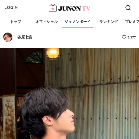
LOGIN
トップ
オフィシャル
ジュノンボーイ
ランキング
プレミ
谷原七音
5,377