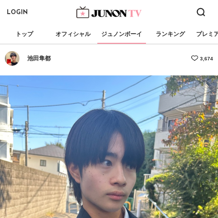
LOGIN
トップ
オフィシャル
ジュノンボーイ
ランキング
プレミ
池田隼都
3,674