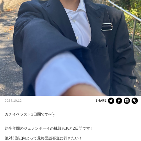
2024.10.12
SHARE
ガチイベラスト2日間です👀 ̖́-‬

約半年間のジュノンボーイの挑戦もあと2日間です！

絶対3位以内とって最終面談審査に行きたい！
