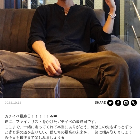
2024.10.13
SHARE
ガチイベ最終日！！！！！🔥👑

遂に、ファイナリストをかけたガチイベの最終日です。

ここまで、一緒に走ってくれて本当にありがとう。俺はこの先もずっとずっ
と皆と夢の道を走りたい。僕たちの最高の未来を、一緒に掴み取りましょう
💪今日も最後まで楽しみましょう🔥
