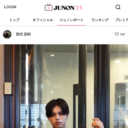
LOGIN
トップ
オフィシャル
ジュノンボーイ
ランキング
プレミ
田代 亘利
747