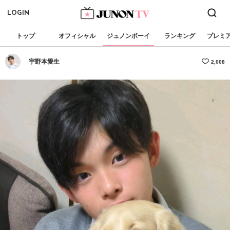
LOGIN
トップ
オフィシャル
ジュノンボーイ
ランキング
プレミ
宇野本愛生
2,008