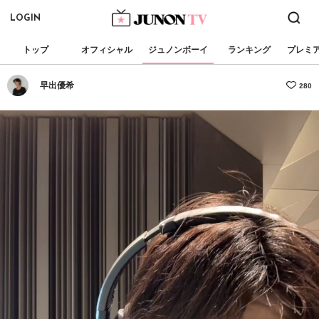
LOGIN
トップ
オフィシャル
ジュノンボーイ
ランキング
プレミ
早出優希
280