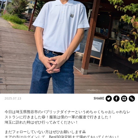
2025.07.13
SHARE
今日は埼玉県熊谷市のパブリックダイナーというめちゃくちゃおしゃれなレ
ストランに行きました😆！服装は僕の一軍の服達で行きました！

埼玉に訪れた時はぜひ行ってみてください！

まだフォローしていない方はぜひお願いします🙇

チアの方はログインして、Best30決定戦まで溜めておいてください！