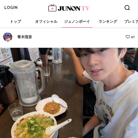
LOGIN
トップ
オフィシャル
ジュノンボーイ
ランキング
プレミ
青木琉音
67