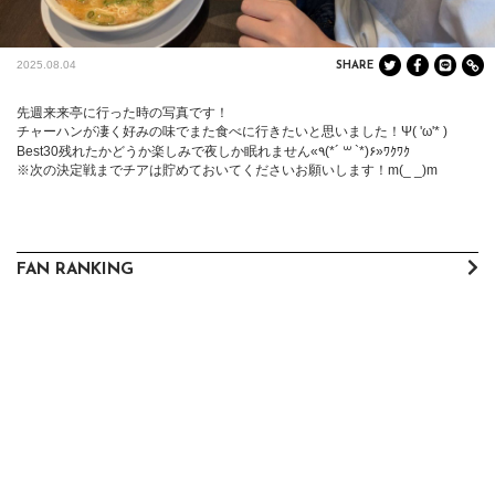
2025.08.04
SHARE
先週来来亭に行った時の写真です！

チャーハンが凄く好みの味でまた食べに行きたいと思いました！Ψ( 'ω'* )

Best30残れたかどうか楽しみで夜しか眠れません«٩(*´ ꒳ `*)۶»ﾜｸﾜｸ

※次の決定戦までチアは貯めておいてくださいお願いします！m(_ _)m
FAN RANKING