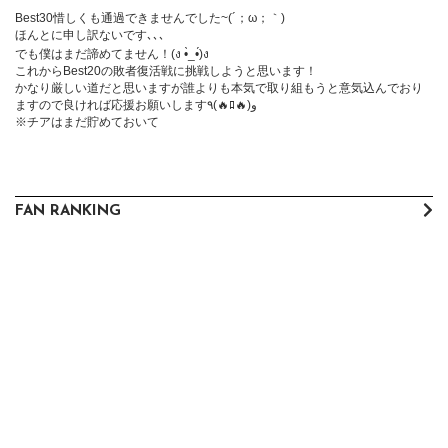
Best30惜しくも通過できませんでした~(´；ω；｀)

ほんとに申し訳ないです､､､

でも僕はまだ諦めてません！(ง •̀_•́)ง

これからBest20の敗者復活戦に挑戦しようと思います！

かなり厳しい道だと思いますが誰よりも本気で取り組もうと意気込んでおり
ますので良ければ応援お願いします٩(🔥ﾛ🔥)و

※チアはまだ貯めておいて
FAN RANKING