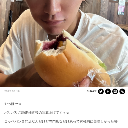
2025.08.19
SHARE
やっほ〜☺️

バリバリご馳走様直後の写真あげてくぅ☺️

コッペパン専門店なんだけど専門店なだけあって究極的に美味しかった🤤
