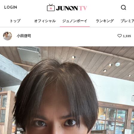
LOGIN
トップ
オフィシャル
ジュノンボーイ
ランキング
プレミ
小田啓司
1,335