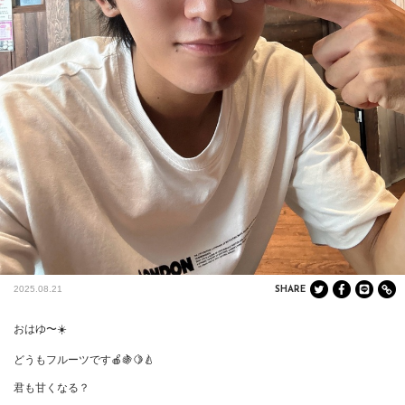
2025.08.21
SHARE
おはゆ〜☀️

どうもフルーツです🍎🍇🍋🍐

君も甘くなる？