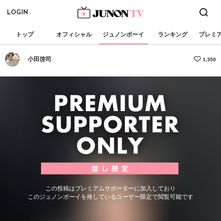
LOGIN
トップ
オフィシャル
ジュノンボーイ
ランキング
プレミ
小田啓司
1,350
この投稿はプレミアムサポーターに加入しており
このジュノンボーイを推しているユーザー限定で閲覧可能です