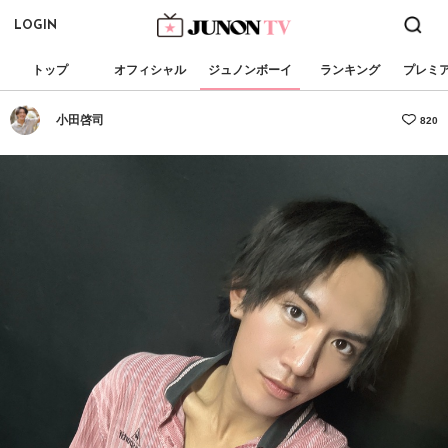
LOGIN
トップ
オフィシャル
ジュノンボーイ
ランキング
プレミ
小田啓司
820