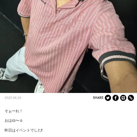
2025.08.24
SHARE
そぉーれ！

おはゆ〜☺️

昨日はイベントでした❗️
