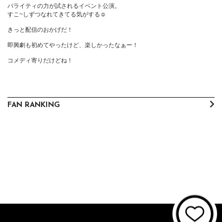
バライティの力が試されるイベント公演。

すこ~しずつなれてきてる気がする☺️

きっと配信のおかげだ！

即興劇も初めてやったけど、楽しかったなぁー！

コメディ寄りだけどね！
FAN RANKING
About JUNON TV
お問い合わせ
FAQ
利用規約
個人情報保護方針