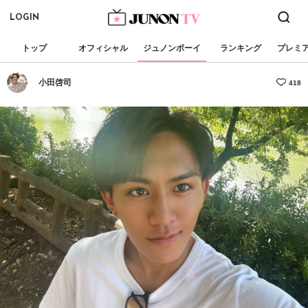
LOGIN
トップ
オフィシャル
ジュノンボーイ
ランキング
プレミ
小田啓司
418