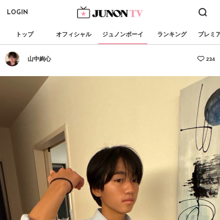
LOGIN
トップ
オフィシャル
ジュノンボーイ
ランキング
プレミ
山中絢心
234