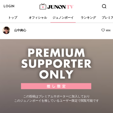
LOGIN
トップ
オフィシャル
ジュノンボーイ
ランキング
プレミ
山中絢心
404
この投稿はプレミアムサポーターに加入しており
このジュノンボーイを推しているユーザー限定で閲覧可能です