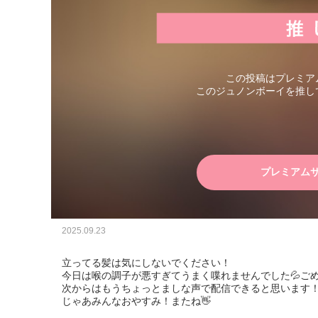
この投稿はプレミア
このジュノンボーイを推し
プレミアム
2025.09.23
立ってる髪は気にしないでください！

今日は喉の調子が悪すぎてうまく喋れませんでした💦ごめん
次からはもうちょっとましな声で配信できると思います！
じゃあみんなおやすみ！またね👋