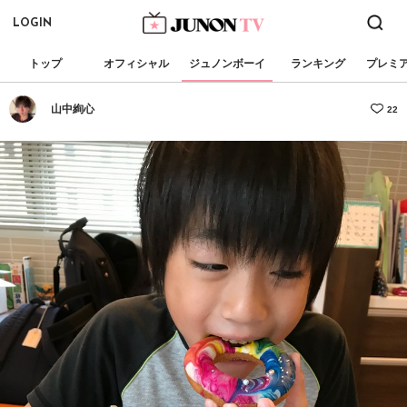
LOGIN
トップ
オフィシャル
ジュノンボーイ
ランキング
プレミ
山中絢心
22