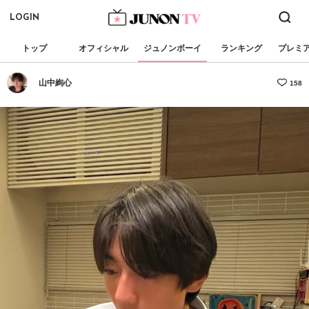
LOGIN
トップ
オフィシャル
ジュノンボーイ
ランキング
プレミ
山中絢心
158