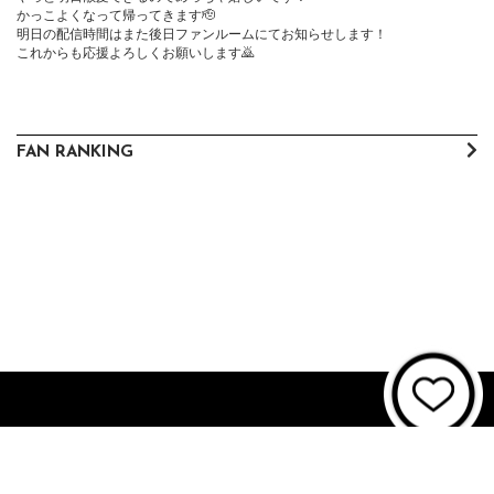
かっこよくなって帰ってきます🫡

明日の配信時間はまた後日ファンルームにてお知らせします！

これからも応援よろしくお願いします🙇
FAN RANKING
About JUNON TV
お問い合わせ
FAQ
利用規約
個人情報保護方針
個人情報の取扱いについて
資金決済法に基づく表記
特商法に基づく表記