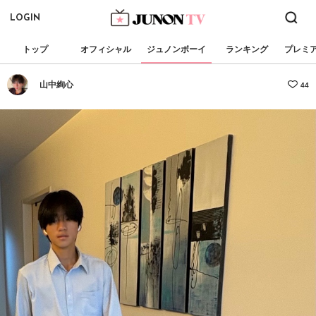
LOGIN
トップ
オフィシャル
ジュノンボーイ
ランキング
プレミ
山中絢心
44