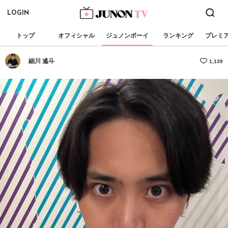
LOGIN
トップ
オフィシャル
ジュノンボーイ
ランキング
プレミ
細川 遙斗
1,139