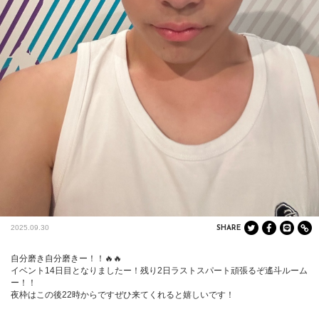
2025.09.30
SHARE
自分磨き自分磨きー！！🔥🔥

イベント14日目となりましたー！残り2日ラストスパート頑張るぞ遙斗ルーム
ー！！

夜枠はこの後22時からですぜひ来てくれると嬉しいです！