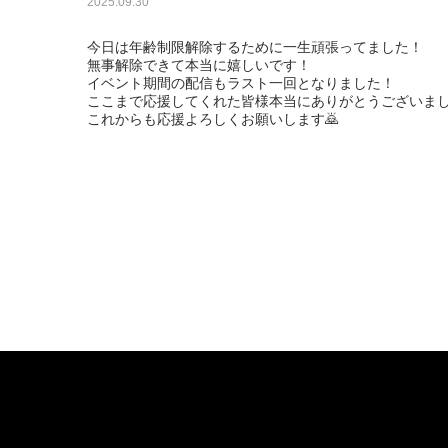
2025.09.30
今日は年齢制限解除するために一生頑張ってました！

無事解除できて本当に嬉しいです！

イベント期間の配信もラスト一回となりました！

ここまで応援してくれた皆様本当にありがとうございました
これからも応援よろしくお願いします🙇
お問い合わせ
About JUNON TV
F