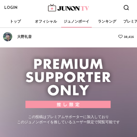
LOGIN
トップ
オフィシャル
ジュノンボーイ
ランキング
プレミ
大野礼音
38,416
この投稿はプレミアムサポーターに加入しており
このジュノンボーイを推しているユーザー限定で閲覧可能です