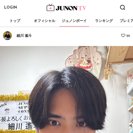
LOGIN
トップ
オフィシャル
ジュノンボーイ
ランキング
プレミ
細川 遙斗
55