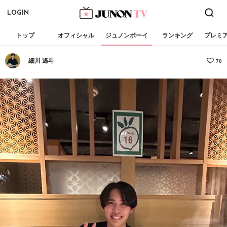
LOGIN
トップ
オフィシャル
ジュノンボーイ
ランキング
プレミ
細川 遙斗
70