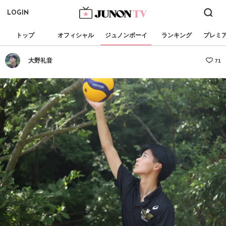
LOGIN
トップ
オフィシャル
ジュノンボーイ
ランキング
プレミ
大野礼音
71