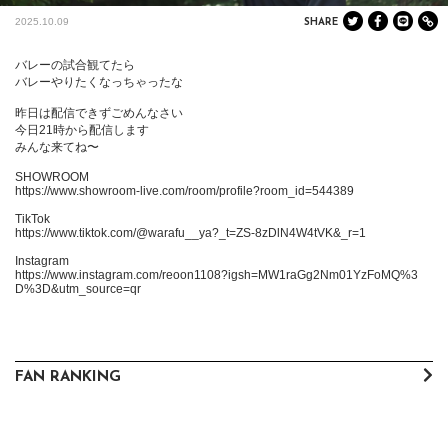
2025.10.09
SHARE
バレーの試合観てたら

バレーやりたくなっちゃったな

昨日は配信できずごめんなさい

今日21時から配信します

みんな来てね〜

SHOWROOM

https://www.showroom-live.com/room/profile?room_id=544389

TikTok

https://www.tiktok.com/@warafu__ya?_t=ZS-8zDlN4W4tVK&_r=1

Instagram

https://www.instagram.com/reoon1108?igsh=MW1raGg2Nm01YzFoMQ%3
D%3D&utm_source=qr
FAN RANKING