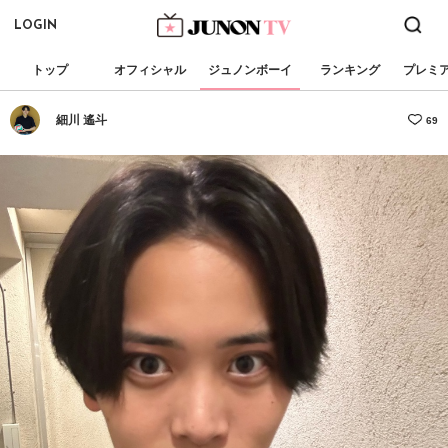
LOGIN
トップ
オフィシャル
ジュノンボーイ
ランキング
プレミ
細川 遙斗
69