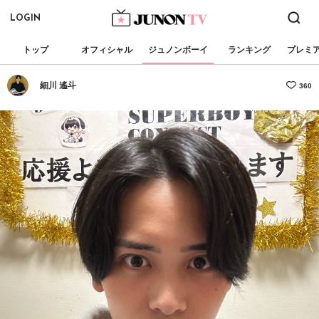
LOGIN
トップ
オフィシャル
ジュノンボーイ
ランキング
プレミ
細川 遙斗
360