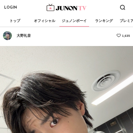
LOGIN
トップ
オフィシャル
ジュノンボーイ
ランキング
プレミ
大野礼音
1,635