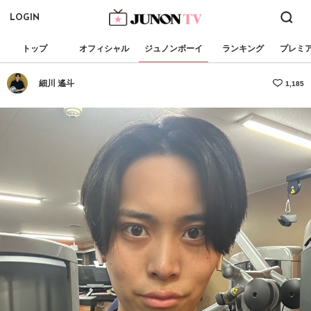
LOGIN
トップ
オフィシャル
ジュノンボーイ
ランキング
プレミ
細川 遙斗
1,185