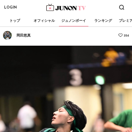
LOGIN
トップ
オフィシャル
ジュノンボーイ
ランキング
プレミ
岡田悠真
354