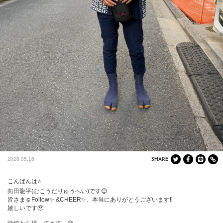
2026.05.16
SHARE
こんばんは⭐️

向田龍平(むこうだりゅうへい)です😊

皆さま☺️Follow✨ &CHEER✨、本当にありがとうございます‼️

嬉しいです🥹
