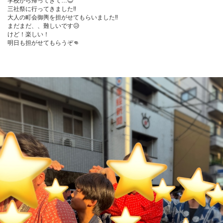
学校から帰ってきて…😊

三社祭に行ってきました‼️

大人の町会御輿を担がせてもらいました‼️

まだまだ、、難しいです😥

けど！楽しい！

明日も担がせてもらうぞ👊