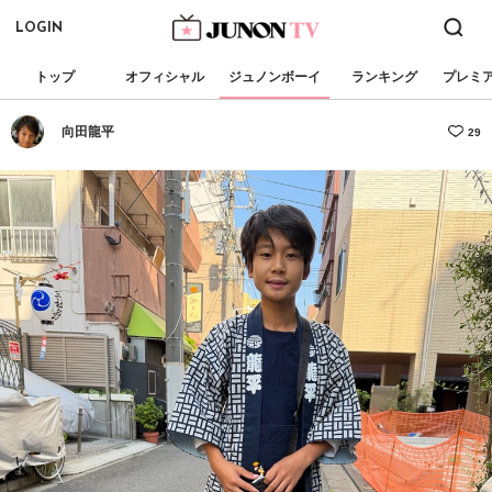
LOGIN
トップ
オフィシャル
ジュノンボーイ
ランキング
プレミ
向田龍平
29