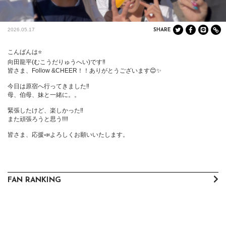
2026.05.17
SHARE
こんばんは⭐️

向田龍平(むこうだりゅうへい)です‼️

皆さま、Follow &CHEER！！ありがとうございます😊✨

今日は原宿へ行ってきました‼️

母、伯母、妹と一緒に。。

緊張したけど、楽しかった‼️

また頑張ろうと思う‼️‼️

皆さま、応援📣よろしくお願いいたします。
FAN RANKING