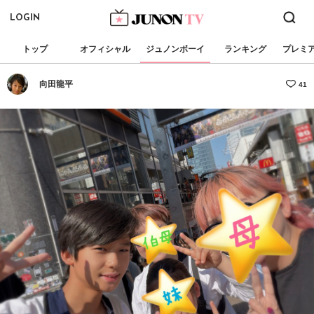
LOGIN
トップ
オフィシャル
ジュノンボーイ
ランキング
プレミ
向田龍平
41