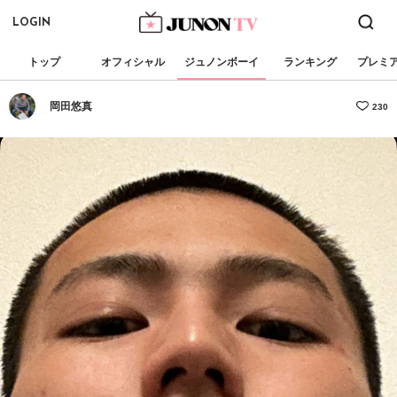
LOGIN
トップ
オフィシャル
ジュノンボーイ
ランキング
プレミ
岡田悠真
230