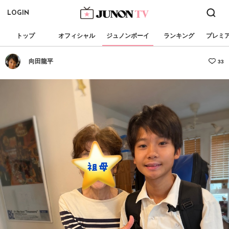
LOGIN
トップ
オフィシャル
ジュノンボーイ
ランキング
プレミ
向田龍平
33