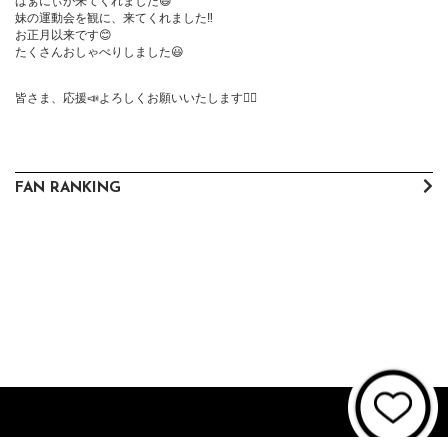
ばぁにぃが来てくれました😄

妹の運動会を観に、来てくれました‼️

お正月以来です😊

たくさんおしゃべりしました😃

皆さま、応援📣よろしくお願いいたします🙇‍♀️
FAN RANKING
About JUNON TV
お問い合わせ
FAQ
利用規約
個人情報保護方針
個人情報の取扱いについて
資金決済法に基づく表記
特商法に基づく表記