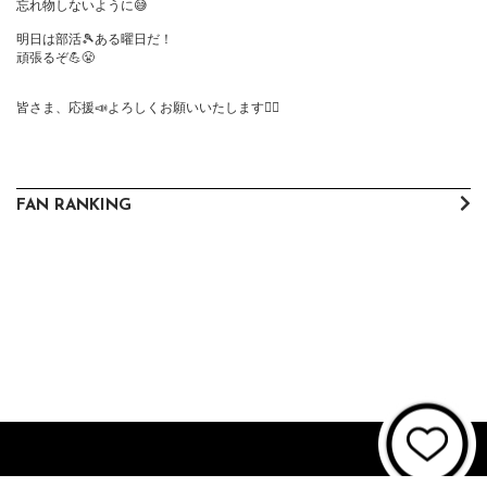
忘れ物しないように😅

明日は部活🎾ある曜日だ！

頑張るぞ💪😤

皆さま、応援📣よろしくお願いいたします🙇‍♀️
FAN RANKING
About JUNON TV
お問い合わせ
FAQ
利用規約
個人情報保護方針
個人情報の取扱いについて
資金決済法に基づく表記
特商法に基づく表記