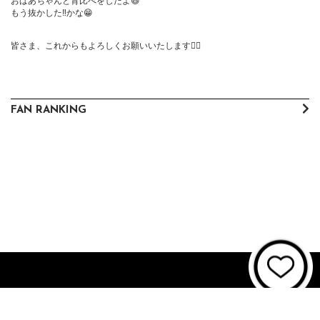
おばあちゃんと背比べをしたよ😆

もう抜かした‼️かな😁

皆さま、これからもよろしくお願いいたします🙇‍♀️
FAN RANKING
About JUNON TV
お問い合わせ
FAQ
利用規約
個人情報保護方針
個人情報の取扱いについて
資金決済法に基づく表記
特商法に基づく表記