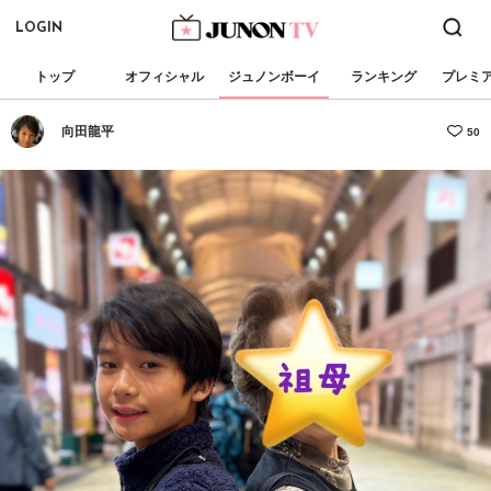
LOGIN
トップ
オフィシャル
ジュノンボーイ
ランキング
プレミ
向田龍平
50