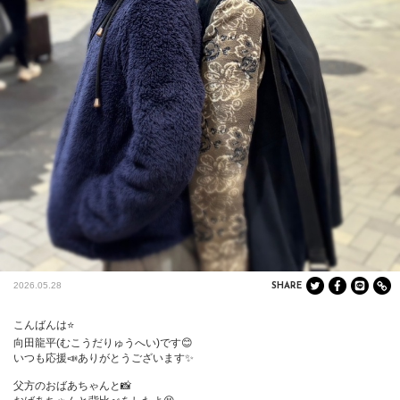
2026.05.28
SHARE
こんばんは⭐️

向田龍平(むこうだりゅうへい)です😊

いつも応援📣ありがとうございます✨

父方のおばあちゃんと📸
