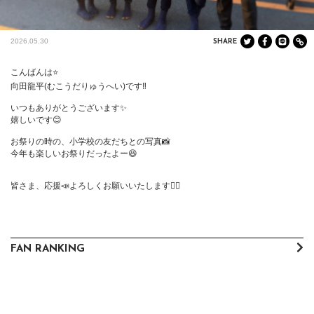
2026.05.30
SHARE
こんばんは⭐️

向田龍平(むこうだりゅうへい)です‼️

いつもありがとうございます✨

嬉しいです😊

お祭りの時の、小学校の友だちとの写真📸

今年も楽しいお祭りだったよー😆

皆さま、応援📣よろしくお願いいたします🙇‍♀️
FAN RANKING