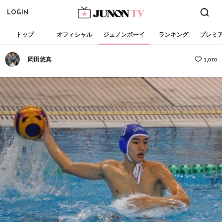
LOGIN
トップ
オフィシャル
ジュノンボーイ
ランキング
プレミ
岡田悠真
1,070