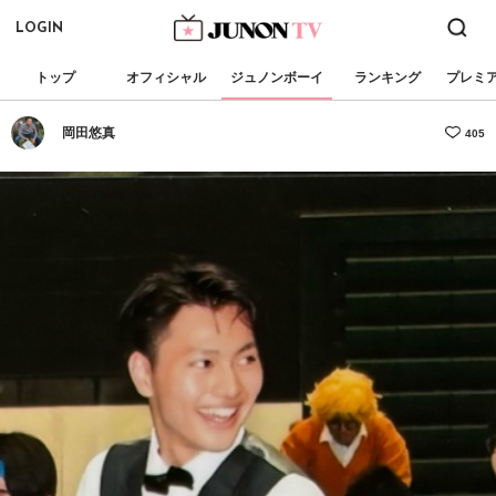
LOGIN
トップ
オフィシャル
ジュノンボーイ
ランキング
プレミ
岡田悠真
405