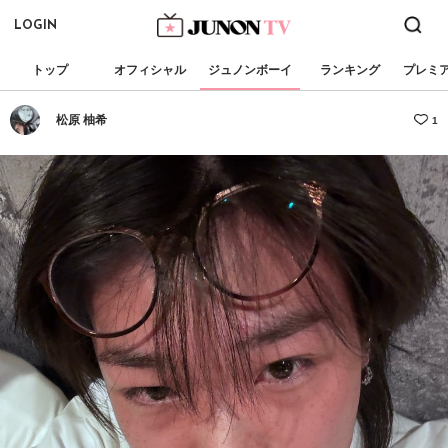
LOGIN
トップ
オフィシャル
ジュノンボーイ
ランキング
プレミ
松原 柚希
1